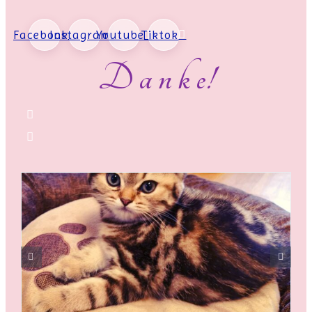
Facebook
Instagram
Youtube
Tiktok
D a n k e!