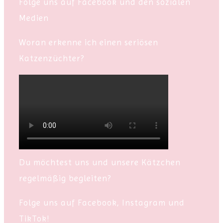
Folge uns auf Facebook und den sozialen
Medien
Woran erkenne ich einen seriösen
Katzenzüchter?
Du möchtest uns und unsere Kätzchen
regelmäßig begleiten?
Folge uns auf Facebook, Instagram und
TikTok!