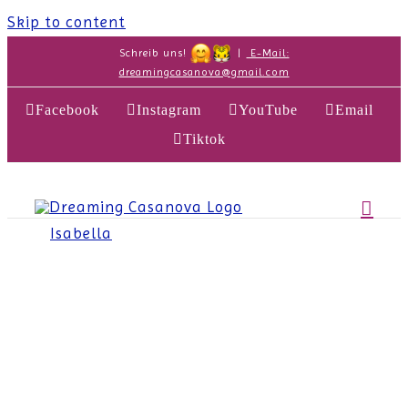
Skip to content
Schreib uns!
|
E-Mail:
dreamingcasanova@gmail.com
Facebook
Instagram
YouTube
Email
Tiktok
Home
Isabella
2023-11-22T14:07:12+01:00