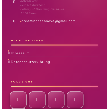
Katzenzucht
Britisch Kurzhaar
Cattery of Dreaming Casanova
1210 Wien
dreamingcasanova@gmail.com
WICHTIGE LINKS
Impressum
Datenschutzerklärung
FOLGE UNS