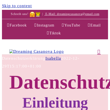
Skip to content
Schreib uns!
|
E-Mail: dreamingcasanova@gmail.com
Facebook
Instagram
YouTube
Email
Tiktok
Datenschutzerklärung
Isabella
2022-12-
29T15:17:00+01:00
Datenschut
Einleitung