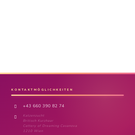
KONTAKTMÖGLICHKEITEN
+43 660 390 82 74
Katzenzucht
Britisch Kurzhaar
Cattery of Dreaming Casanova
1210 Wien