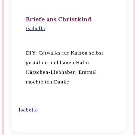
Briefe ans Christkind
Isabella
2023-07-
04T21:04:17+02:00
DIY: Catwalks für Katzen selbst
gestalten und bauen Hallo
Kätzchen-Liebhaber! Erstmal
möchte ich Danke
Briefe ans Christkind
Isabella
2023-07-04T21:04:17+02:00