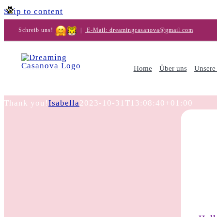
Skip to content
Schreib uns!
|
E-Mail: dreamingcasanova@gmail.com
Home
Über uns
Unsere
Thank you!
Isabella
2023-10-31T13:08:40+01:00