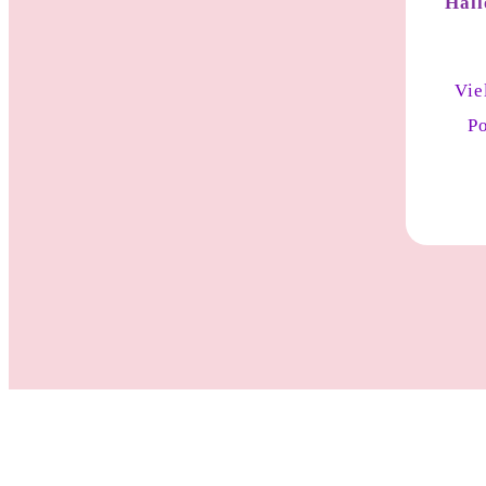
Hall
Vie
Po