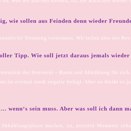
rt ist. Was wir machen können, ist, die Kätzchen wieder
zig, wie sollen aus Feinden denn wieder Freund
ne räumliche Trennung vornimmst. Wir teilen also das Re
ller Tipp. Wie soll jetzt daraus jemals wiede
tensität der Streiterei – Raum und Abkühlung für sich
on ist erstmal stark negativ belegt. Aber so bleibt es 
… wenn‘s sein muss. Aber was soll ich dann 
 Abkühlungsphase machen, ist, positive Momente scha