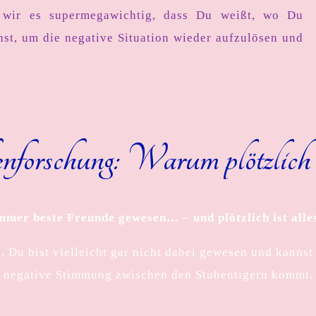
n wir es supermegawichtig, dass Du weißt, wo Du
st, um die negative Situation wieder aufzulösen und
nforschung: Warum plötzlich
 immer beste Freunde gewesen…
–
und plötzlich ist all
. Du bist vielleicht gar nicht dabei gewesen und kannst 
negative Stimmung zwischen den Stubentigern kommt.