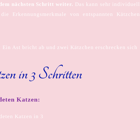
dem nächsten Schritt weiter.
Das kann sehr individuel
rn die Erkennungsmerkmale von entspannten Kätzche
en in 3 Schritten
deten Katzen: