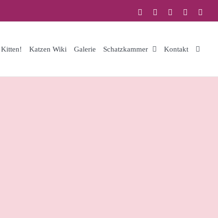
Facebook
Instagram
YouTube
Email
Tik
Kitten!
Katzen Wiki
Galerie
Schatzkammer
Kontakt