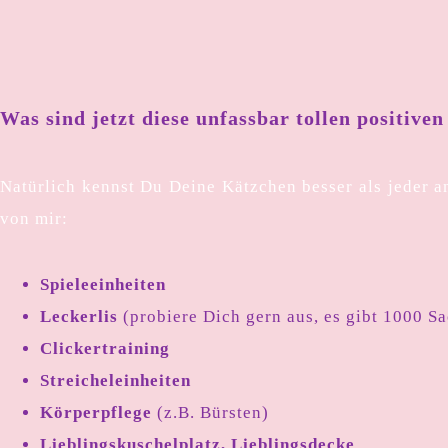
Was sind jetzt diese unfassbar tollen positiv
Natürlich kennst Du Deine Kätzchen besser als jeder a
von mir:
Spieleeinheiten
Leckerlis
(probiere Dich gern aus, es gibt 1000 S
Clickertraining
Streicheleinheiten
Körperpflege
(z.B. Bürsten)
Lieblingskuschelplatz, Lieblingsdecke