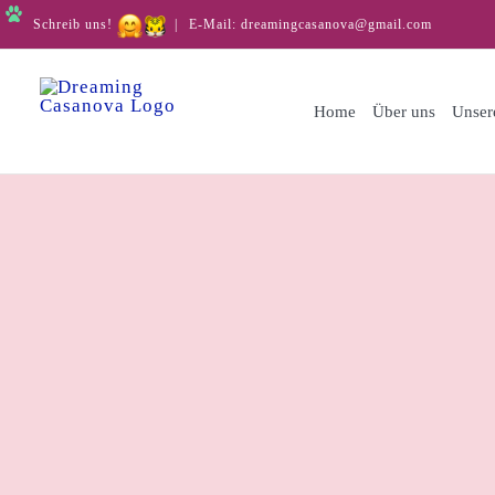
Skip
Schreib uns!
|
E-Mail: dreamingcasanova@gmail.com
to
content
Home
Über uns
Unser