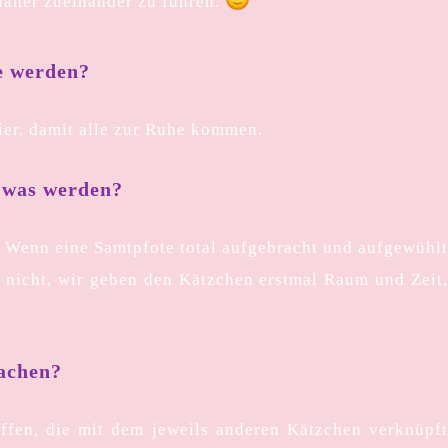
 näher zueinander zu führen.
e werden?
vier, damit alle zur Ruhe kommen.
r was werden?
. Wenn eine Samtpfote total aufgebracht und aufgewühl
ja nicht, wir geben den Kätzchen erstmal Raum und Zeit
machen?
ffen, die mit dem jeweils anderen Kätzchen verknüpf