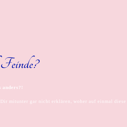
 Feinde?
es anders?!
Dir mitunter gar nicht erklären, woher auf einmal diese